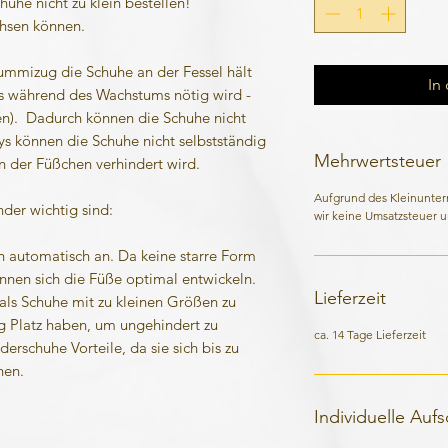
huhe nicht zu klein bestellen!
chsen können.
ummizug die Schuhe an der Fessel hält
In
s während des Wachstums nötig wird -
en). Dadurch können die Schuhe nicht
ys können die Schuhe nicht selbstständig
Mehrwertsteuer
 der Füßchen verhindert wird.
Aufgrund des Kleinunte
der wichtig sind:
wir keine Umsatzsteuer u
n automatisch an. Da keine starre Form
önnen sich die Füße optimal entwickeln.
Lieferzeit
als Schuhe mit zu kleinen Größen zu
 Platz haben, um ungehindert zu
ca. 14 Tage Lieferzeit
erschuhe Vorteile, da sie sich bis zu
nen.
Individuelle Auf