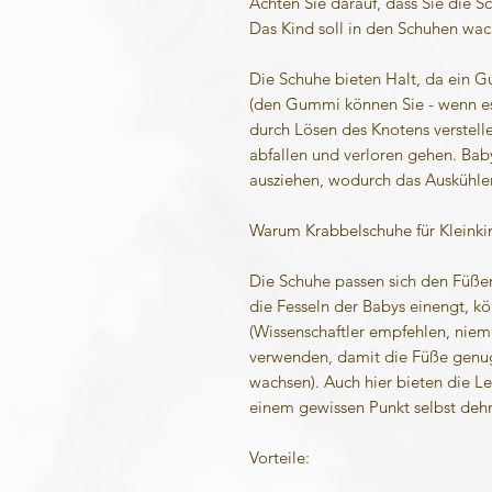
Achten Sie darauf, dass Sie die Sc
Das Kind soll in den Schuhen wa
Die Schuhe bieten Halt, da ein G
(den Gummi können Sie - wenn e
durch Lösen des Knotens verstell
abfallen und verloren gehen. Bab
ausziehen, wodurch das Auskühlen
Warum Krabbelschuhe für Kleinkin
Die Schuhe passen sich den Füße
die Fesseln der Babys einengt, k
(Wissenschaftler empfehlen, niem
verwenden, damit die Füße genug
wachsen). Auch hier bieten die Led
einem gewissen Punkt selbst deh
Vorteile: