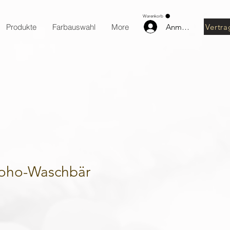
Warenkorb
Anmelden
Vertra
Produkte
Farbauswahl
More
 Boho-Waschbär