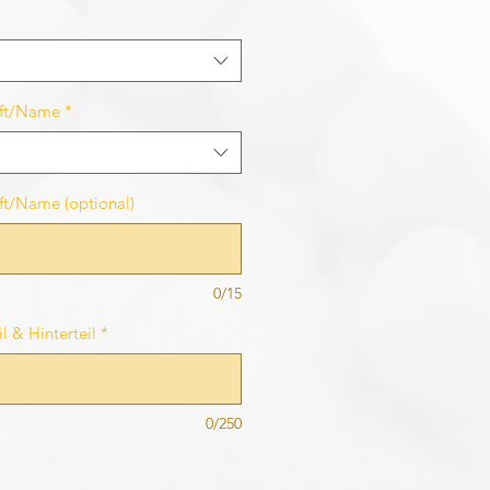
rift/Name
*
ift/Name (optional)
0/15
l & Hinterteil
*
0/250