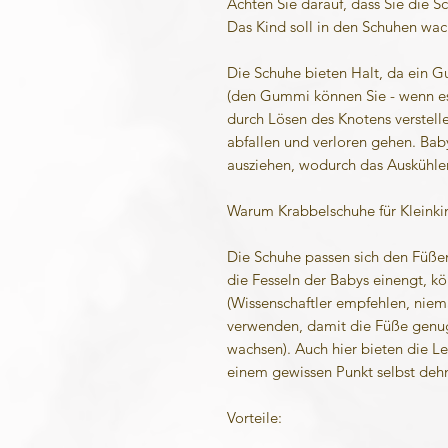
Achten Sie darauf, dass Sie die Sc
Das Kind soll in den Schuhen wa
Die Schuhe bieten Halt, da ein G
(den Gummi können Sie - wenn e
durch Lösen des Knotens verstell
abfallen und verloren gehen. Bab
ausziehen, wodurch das Auskühlen
Warum Krabbelschuhe für Kleinkin
Die Schuhe passen sich den Füße
die Fesseln der Babys einengt, k
(Wissenschaftler empfehlen, niem
verwenden, damit die Füße genug
wachsen). Auch hier bieten die Led
einem gewissen Punkt selbst deh
Vorteile: