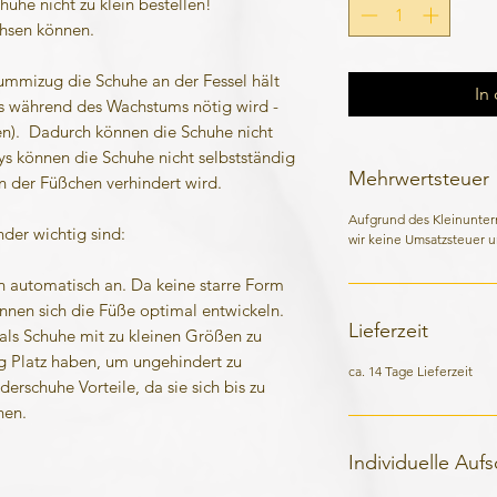
huhe nicht zu klein bestellen!
chsen können.
ummizug die Schuhe an der Fessel hält
In
s während des Wachstums nötig wird -
en). Dadurch können die Schuhe nicht
ys können die Schuhe nicht selbstständig
Mehrwertsteuer
 der Füßchen verhindert wird.
Aufgrund des Kleinunte
der wichtig sind:
wir keine Umsatzsteuer u
n automatisch an. Da keine starre Form
önnen sich die Füße optimal entwickeln.
Lieferzeit
als Schuhe mit zu kleinen Größen zu
 Platz haben, um ungehindert zu
ca. 14 Tage Lieferzeit
erschuhe Vorteile, da sie sich bis zu
nen.
Individuelle Auf