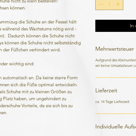
huhe nicht zu klein bestellen!
chsen können.
ummizug die Schuhe an der Fessel hält
In
s während des Wachstums nötig wird -
en). Dadurch können die Schuhe nicht
ys können die Schuhe nicht selbstständig
Mehrwertsteuer
 der Füßchen verhindert wird.
Aufgrund des Kleinunte
der wichtig sind:
wir keine Umsatzsteuer u
n automatisch an. Da keine starre Form
önnen sich die Füße optimal entwickeln.
Lieferzeit
als Schuhe mit zu kleinen Größen zu
 Platz haben, um ungehindert zu
ca. 14 Tage Lieferzeit
erschuhe Vorteile, da sie sich bis zu
nen.
Individuelle Auf