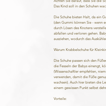
Achten Sie darauf, dass Sie die Sc
Das Kind soll in den Schuhen wa
Die Schuhe bieten Halt, da ein G
(den Gummi können Sie - wenn e
durch Lösen des Knotens verstell
abfallen und verloren gehen. Bab
ausziehen, wodurch das Auskühlen
Warum Krabbelschuhe für Kleinkin
Die Schuhe passen sich den Füße
die Fesseln der Babys einengt, k
(Wissenschaftler empfehlen, niem
verwenden, damit die Füße genug
wachsen). Auch hier bieten die Led
einem gewissen Punkt selbst deh
Vorteile: