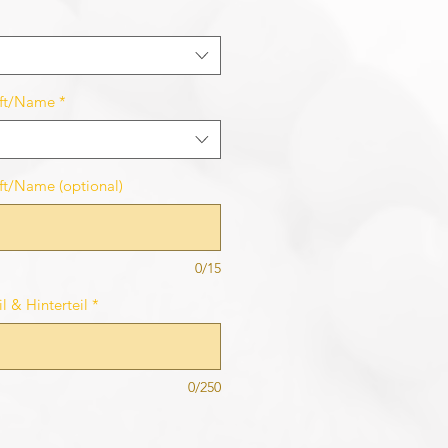
rift/Name
*
ift/Name (optional)
0/15
l & Hinterteil
*
0/250