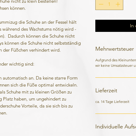
huhe nicht zu klein bestellen!
chsen können.
ummizug die Schuhe an der Fessel hält
In
s während des Wachstums nötig wird -
en). Dadurch können die Schuhe nicht
ys können die Schuhe nicht selbstständig
Mehrwertsteuer
 der Füßchen verhindert wird.
Aufgrund des Kleinunte
der wichtig sind:
wir keine Umsatzsteuer u
n automatisch an. Da keine starre Form
önnen sich die Füße optimal entwickeln.
Lieferzeit
als Schuhe mit zu kleinen Größen zu
 Platz haben, um ungehindert zu
ca. 14 Tage Lieferzeit
erschuhe Vorteile, da sie sich bis zu
nen.
Individuelle Auf