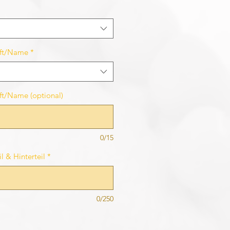
rift/Name
*
ift/Name (optional)
0/15
l & Hinterteil
*
0/250