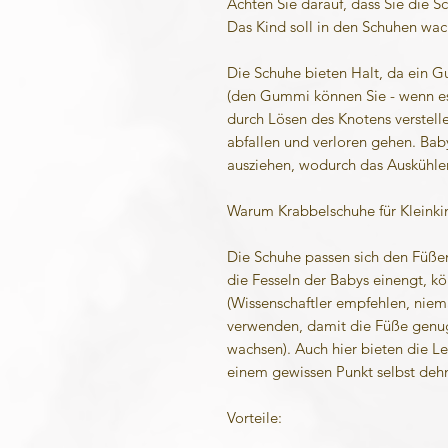
Achten Sie darauf, dass Sie die Sc
Das Kind soll in den Schuhen wa
Die Schuhe bieten Halt, da ein G
(den Gummi können Sie - wenn e
durch Lösen des Knotens verstell
abfallen und verloren gehen. Bab
ausziehen, wodurch das Auskühlen
Warum Krabbelschuhe für Kleinkin
Die Schuhe passen sich den Füße
die Fesseln der Babys einengt, k
(Wissenschaftler empfehlen, niem
verwenden, damit die Füße genug
wachsen). Auch hier bieten die Led
einem gewissen Punkt selbst deh
Vorteile: