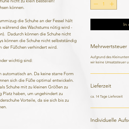
huhe nicht zu klein bestellen!
chsen können.
ummizug die Schuhe an der Fessel hält
In
s während des Wachstums nötig wird -
en). Dadurch können die Schuhe nicht
ys können die Schuhe nicht selbstständig
Mehrwertsteuer
 der Füßchen verhindert wird.
Aufgrund des Kleinunte
der wichtig sind:
wir keine Umsatzsteuer u
n automatisch an. Da keine starre Form
önnen sich die Füße optimal entwickeln.
Lieferzeit
als Schuhe mit zu kleinen Größen zu
 Platz haben, um ungehindert zu
ca. 14 Tage Lieferzeit
erschuhe Vorteile, da sie sich bis zu
nen.
Individuelle Auf