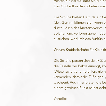
Achten Sie darauf, dass Sie die Sc
Das Kind soll in den Schuhen wa
Die Schuhe bieten Halt, da ein G
(den Gummi können Sie - wenn e
durch Lösen des Knotens verstell
abfallen und verloren gehen. Bab
ausziehen, wodurch das Auskühlen
Warum Krabbelschuhe für Kleinkin
Die Schuhe passen sich den Füße
die Fesseln der Babys einengt, k
(Wissenschaftler empfehlen, niem
verwenden, damit die Füße genug
wachsen). Auch hier bieten die Led
einem gewissen Punkt selbst deh
Vorteile: