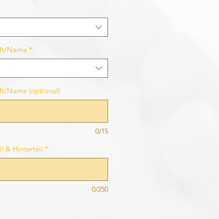
rift/Name
*
ift/Name (optional)
0/15
l & Hinterteil
*
0/250