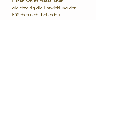
Füßen Schutz bietet, aber
gleichzeitig die Entwicklung der
Füßchen nicht behindert.
Angenehmes Fußklima: Das Leder
lässt die Füße atmen. Durch die
eingenähte Frotteesohle (100%
Baumwolle) sind sie auch barfuß
angenehm zu tragen.
Für die kühle Jahreszeit oder bei
kalten Fußböden biete ich
Fleecesohlen an.
Materialzusammensetzung:
Obermaterial:
Rindnappaleder
Futter- und Decksohle:
Rindnappeleder, Frottee (100%
Baumwolle)