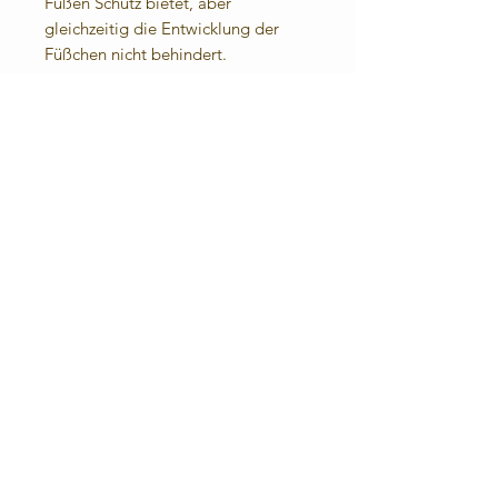
Füßen Schutz bietet, aber
gleichzeitig die Entwicklung der
Füßchen nicht behindert.
Angenehmes Fußklima: Das Leder
lässt die Füße atmen. Durch die
eingenähte Frotteesohle (100%
Baumwolle) sind sie auch barfuß
angenehm zu tragen.
Für die kühle Jahreszeit oder bei
kalten Fußböden biete ich
Fleecesohlen an.
Materialzusammensetzung:
Obermaterial:
Rindnappaleder
Futter- und Decksohle:
Rindnappeleder, Frottee (100%
Baumwolle)