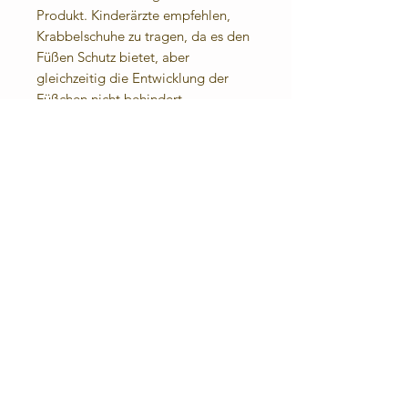
Produkt. Kinderärzte empfehlen,
Krabbelschuhe zu tragen, da es den
Füßen Schutz bietet, aber
gleichzeitig die Entwicklung der
Füßchen nicht behindert.
Angenehmes Fußklima: Das Leder
lässt die Füße atmen. Durch die
eingenähte Frotteesohle (100%
Baumwolle) sind sie auch barfuß
angenehm zu tragen.
Für die kühle Jahreszeit oder bei
kalten Fußböden biete ich
Fleecesohlen an.
Materialzusammensetzung:
Obermaterial:
Rindnappaleder