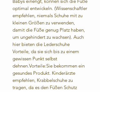
Babys einengt, können sich die Füße
optimal entwickeln. (Wissenschaftler
empfehlen, niemals Schuhe mit zu
kleinen Größen zu verwenden,
damit die Füße genug Platz haben,
um ungehindert zu wachsen). Auch
hier bieten die Lederschuhe
Vorteile, da sie sich bis zu einem
gewissen Punkt selbst
dehnen.Vorteile:Sie bekommen ein
gesundes Produkt. Kinderärzte
empfehlen, Krabbelschuhe zu
tragen, da es den Füßen Schutz
bietet, aber gleichzeitig die
Entwicklung der Füßchen nicht
behindert.Angenehmes Fußklima:
Das Leder lässt die Füße atmen.
Durch die eingenähte Frotteesohle
(100% Baumwolle) sind sie auch
barfuß angenehm zu tragen.Für die