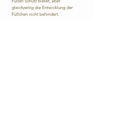
Füßen Schutz bietet, aber
gleichzeitig die Entwicklung der
Füßchen nicht behindert.
Angenehmes Fußklima: Das Leder
lässt die Füße atmen. Durch die
eingenähte Frotteesohle (100%
Baumwolle) sind sie auch barfuß
angenehm zu tragen.
Für die kühle Jahreszeit oder bei
kalten Fußböden biete ich
Fleecesohlen an.
Materialzusammensetzung:
Obermaterial:
Rindnappaleder
Futter- und Decksohle:
Rindnappeleder, Frottee (100%
Baumwolle)