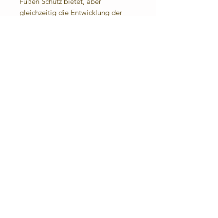
Füßen Schutz bietet, aber
gleichzeitig die Entwicklung der
Füßchen nicht behindert.
Angenehmes Fußklima: Das Leder
lässt die Füße atmen. Durch die
eingenähte Frotteesohle (100%
Baumwolle) sind sie auch barfuß
angenehm zu tragen.
Für die kühle Jahreszeit oder bei
kalten Fußböden biete ich
Fleecesohlen an.
Materialzusammensetzung:
Obermaterial: Rindnappaleder
Futter- und Decksohle:
Rindnappeleder, Frottee (100%
Baumwolle)
Laufsohle: Rindnappelder