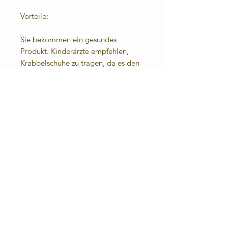
Vorteile:
Sie bekommen ein gesundes
Produkt. Kinderärzte empfehlen,
Krabbelschuhe zu tragen, da es den
Füßen Schutz bietet, aber
gleichzeitig die Entwicklung der
Füßchen nicht behindert.
Angenehmes Fußklima: Das Leder
lässt die Füße atmen. Durch die
eingenähte Frotteesohle (100%
Baumwolle) sind sie auch barfuß
angenehm zu tragen.
Für die kühle Jahreszeit oder bei
kalten Fußböden biete ich
Fleecesohlen an.