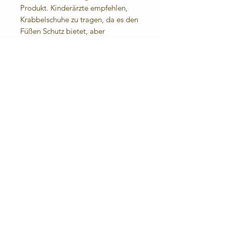
Produkt. Kinderärzte empfehlen,
Krabbelschuhe zu tragen, da es den
Füßen Schutz bietet, aber
gleichzeitig die Entwicklung der
Füßchen nicht behindert.
Angenehmes Fußklima: Das Leder
lässt die Füße atmen. Durch die
eingenähte Frotteesohle (100%
Baumwolle) sind sie auch barfuß
angenehm zu tragen.
Für die kühle Jahreszeit oder bei
kalten Fußböden biete ich
Fleecesohlen an.
Materialzusammensetzung:
Obermaterial: Rindnappaleder
Futter- und Decksohle: