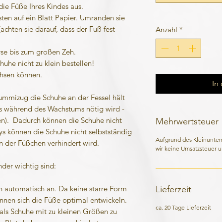
die Füße Ihres Kindes aus.
sten auf ein Blatt Papier. Umranden sie
achten sie darauf, dass der Fuß fest
Anzahl
*
rse bis zum großen Zeh.
huhe nicht zu klein bestellen!
chsen können.
In
ummizug die Schuhe an der Fessel hält
s während des Wachstums nötig wird -
en). Dadurch können die Schuhe nicht
Mehrwertsteuer
ys können die Schuhe nicht selbstständig
Aufgrund des Kleinunte
 der Füßchen verhindert wird.
wir keine Umsatzsteuer u
der wichtig sind:
Lieferzeit
n automatisch an. Da keine starre Form
önnen sich die Füße optimal entwickeln.
ca. 20 Tage Lieferzeit
als Schuhe mit zu kleinen Größen zu