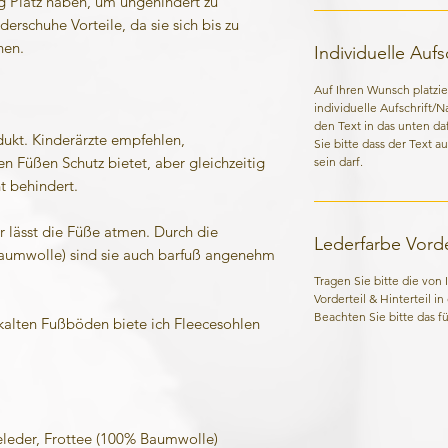
 Platz haben, um ungehindert zu
erschuhe Vorteile, da sie sich bis zu
nen.
Individuelle Auf
Auf Ihren Wunsch platzie
individuelle Aufschrift/
den Text in das unten da
kt. Kinderärzte empfehlen,
Sie bitte dass der Text a
n Füßen Schutz bietet, aber gleichzeitig
sein darf.
t behindert.
lässt die Füße atmen. Durch die
Lederfarbe Vorder
aumwolle) sind sie auch barfuß angenehm
Tragen Sie bitte die von
Vorderteil & Hinterteil i
Beachten Sie bitte das für
 kalten Fußböden biete ich Fleecesohlen
eleder, Frottee (100% Baumwolle)