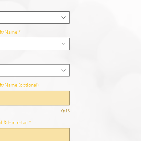
rift/Name
*
ift/Name (optional)
0/15
l & Hinterteil
*