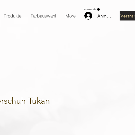
Warenkorb
Anmelden
Vertra
Produkte
Farbauswahl
More
erschuh Tukan