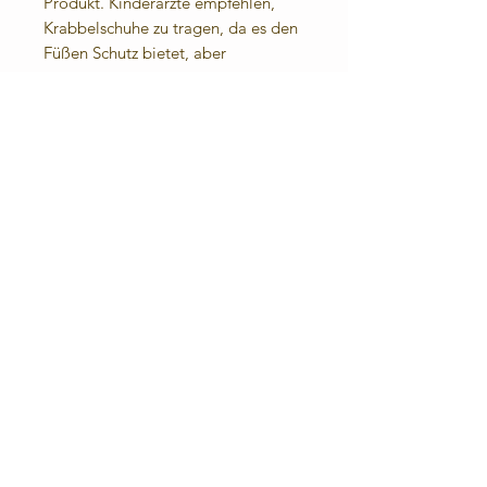
Produkt. Kinderärzte empfehlen,
Krabbelschuhe zu tragen, da es den
Füßen Schutz bietet, aber
gleichzeitig die Entwicklung der
Füßchen nicht behindert.
Angenehmes Fußklima: Das Leder
lässt die Füße atmen. Durch die
eingenähte Frotteesohle (100%
Baumwolle) sind sie auch barfuß
angenehm zu tragen.
Für die kühle Jahreszeit oder bei
kalten Fußböden biete ich
Fleecesohlen an.
Materialzusammensetzung:
Obermaterial: Rindnappaleder
Futter- und Decksohle:
Rindnappeleder, Frottee (100%